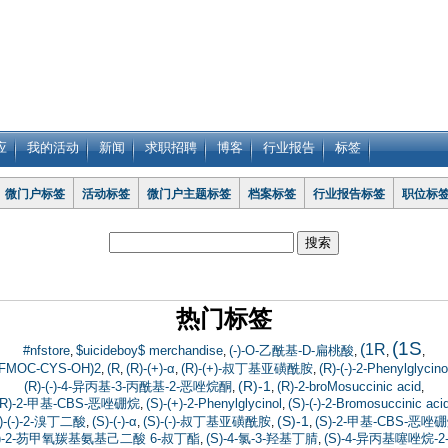
应
我的活动
新闻
求职招聘
博客
行业报告
标签
微门户标签
活动标签
微门户主题标签
档案标签
行业报告标签
职位标
热门标签
(1S
(1R
#nfstore
$uicideboy$ merchandise
(-)-O-乙酰基-D-扁桃酸
,
,
,
,
,
(FMOC-CYS-OH)2
(R
(R)-(+)-α
(R)-(+)-叔丁基亚磺酰胺
(R)-(-)-2-Phenylglycino
,
,
,
,
(R)-1
(R)-(-)-4-异丙基-3-丙酰基-2-恶唑烷酮
(R)-2-broMosuccinic acid
,
,
,
(R)-2-甲基-CBS-恶唑硼烷
(S)-(+)-2-Phenylglycinol
(S)-(-)-2-Bromosuccinic aci
,
,
(S)-1
)-(-)-2-溴丁二酸
(S)-(-)-α
(S)-(-)-叔丁基亚磺酰胺
(S)-2-甲基-CBS-恶唑
,
,
,
,
S)-2-芴甲氧羰基氨基己二酸 6-叔丁酯
(S)-4-氯-3-羟基丁腈
(S)-4-异丙基噻唑烷-2
,
,