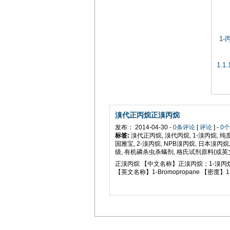
1-
1.
溴代正丙烷正溴丙烷
发布： 2014-04-30 -
0条评论
[
评论
] -
0
标签:
溴代正丙烷, 溴代丙烷, 1-溴丙烷, 纯
国雅宝, 2-溴丙烷, NPB溴丙烷, 日本溴丙
级, 有机磷杀虫杀螨剂, 格氏试剂原料(或英文G
正溴丙烷 【中文名称】正溴丙烷；1-溴
【英文名称】1-Bromopropane 【密度】1