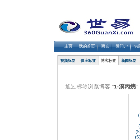
主页
我的首页
商友
微门户
供
视频标签
供应标签
博客标签
新闻标签
通过标签浏览博客 "
1-溴丙烷
"
(S
(