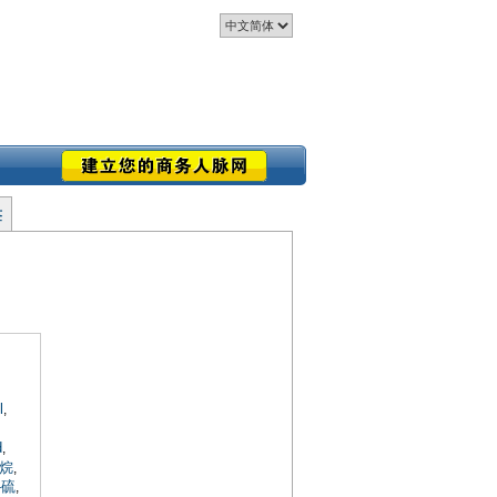
签
l
,
d
,
硼烷
,
-硫
,