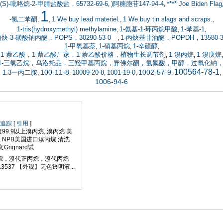
(S)-吡咯烷-2-甲腈盐酸盐，65732-69-6
)阿糖胞苷147-94-4
**** Joe Biden Flag
,
,
1
-氯二苯酮
1 We buy lead materiel.
1 We buy tin slags and scraps.
,
,
,
,
1-tris(hydroxymethyl) methylamine
1-氨基-1-环丙烷甲酸
1-苯基-1
,
,
,
丙炔-3-磺酸钠丙醚，POPS，30290-53-0
1-丙炔基甘油醚，POPDH，13580-3
,
1-甲氧基萘
1-硝基丙烷
1-辛硫醇
,
,
,
1-萘乙酸，1-萘乙酸厂家，1-萘乙酸价格，植物生长调节剂
1-溴丙烷
1-溴庚烷
,
,
,
1.1-三氯乙烷，乌洛托品，三羟甲基丙烷，异佛尔酮，氢氟酸，甲醇，过氧化
100564-78-1
100-11-8
1002-57-9
1.3一丙二胺
10009-20-8
1001-19-0
,
,
,
,
,
,
1006-94-6
个追踪
[
引用
]
度99.9以上溴丙烷, 溴丙烷 美
烷, NPB美国进口溴丙烷 清洗
rignard试
丙烷，溴代正丙烷，溴代丙烷
.3537 【外观】无色透明液...