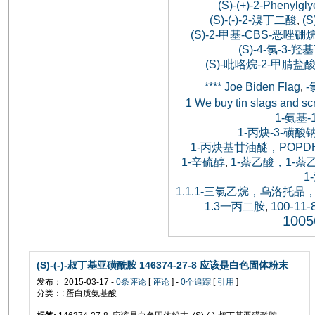
(S)-(+)-2-Phenylgly
(S)-(-)-2-溴丁二酸
(S
,
(S)-2-甲基-CBS-恶唑硼
(S)-4-氯-3-
(S)-吡咯烷-2-甲腈盐酸
**** Joe Biden Flag
,
1 We buy tin slags and sc
1-氨基
1-丙炔-3-磺酸
1-丙炔基甘油醚，POPDH，
1-辛硫醇
1-萘乙酸，1-
,
1
1.1.1-三氯乙烷，乌洛
100-11-
1.3一丙二胺
,
1005
(S)-(-)-叔丁基亚磺酰胺 146374-27-8 应该是白色固体粉末
发布： 2015-03-17 -
0条评论
[
评论
] -
0个追踪
[
引用
]
分类：: 蛋白质氨基酸