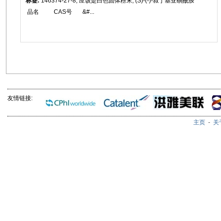
标签:
146374-27-8, 应该是白色固体粉末, (S)-(-)-叔丁基亚磺酰胺
品名 CAS号 &#...
友情链接:
主页
-
关