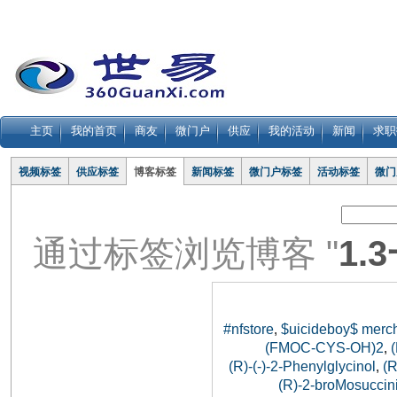
主页
我的首页
商友
微门户
供应
我的活动
新闻
求职
视频标签
供应标签
博客标签
新闻标签
微门户标签
活动标签
微门
通过标签浏览博客 "
1.
#nfstore
$uicideboy$ merc
,
(FMOC-CYS-OH)2
,
(R)-(-)-2-Phenylglycinol
(
,
(R)-2-broMosuccini