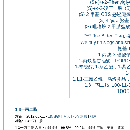
(S)-(+)-2-Phenylgly
(S)-(-)-2-溴丁二酸
(S
,
(S)-2-甲基-CBS-恶唑硼
(S)-4-氯-3-
(S)-吡咯烷-2-甲腈盐酸
**** Joe Biden Flag
,
1 We buy tin slags and sc
1-氨基
1-丙炔-3-磺酸
1-丙炔基甘油醚，POPDH，
1-辛硫醇
1-萘乙酸，1-
,
1
1.1.1-三氯乙烷，乌洛
100-11-
1.3一丙二胺
,
1005
1.3一丙二胺
发布： 2012-11-11 -
1条评论
[
评论
] -
0个追踪
[
引用
]
标签:
1.3一丙二胺
1.3一丙二胺 含量≥：99.9%、99.8%、99.5%、99% 产地：美国、德国