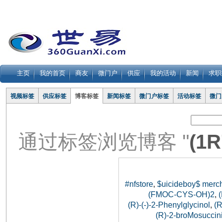
主页
我的首页
商友
微门户
供应
我的活动
新闻
求职
视频标签
供应标签
博客标签
新闻标签
微门户标签
活动标签
微门
通过标签浏览博客 "
(1R
#nfstore
$uicideboy$ merc
,
(FMOC-CYS-OH)2
,
(R)-(-)-2-Phenylglycinol
(
,
(R)-2-broMosuccini