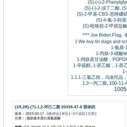
(S)-(+)-2-Phenylgly
(S)-(-)-2-溴丁二酸
(S
,
(S)-2-甲基-CBS-恶唑硼
(S)-4-氯-3-
(S)-吡咯烷-2-甲腈盐酸
**** Joe Biden Flag
,
1 We buy tin slags and sc
1-氨基
1-丙炔-3-磺酸
1-丙炔基甘油醚，POPDH，
1-辛硫醇
1-萘乙酸，1-
,
1
1.1.1-三氯乙烷，乌洛
100-11-
1.3一丙二胺
,
1005
(1R,2R)-(?)-1,2-环己二胺 20439-47-8 固体的
发布： 2015-03-17 -
0条评论
[
评论
] -
0个追踪
[
引用
]
分类：: 脂肪族非蛋白质氨基酸