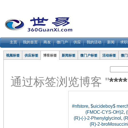
主页
我的首页
商友
微门户
供应
我的活动
新闻
求职
视频标签
供应标签
博客标签
新闻标签
微门户标签
活动标签
微门
通过标签浏览博客 "
***
#nfstore
$uicideboy$ merc
,
(FMOC-CYS-OH)2
,
(R)-(-)-2-Phenylglycinol
(
,
(R)-2-broMosuccini