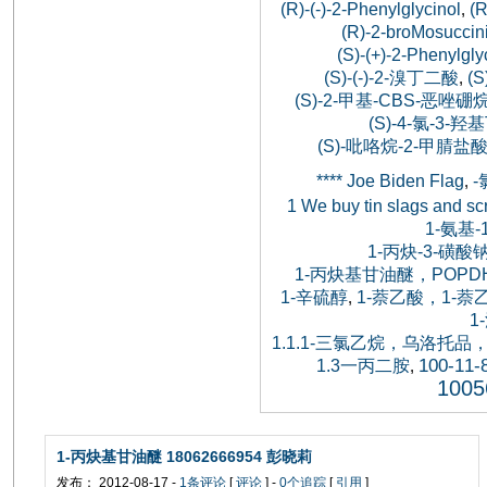
(R)-(-)-2-Phenylglycinol
(
,
(R)-2-broMosuccini
(S)-(+)-2-Phenylgly
(S)-(-)-2-溴丁二酸
(S
,
(S)-2-甲基-CBS-恶唑硼
(S)-4-氯-3-
(S)-吡咯烷-2-甲腈盐酸
**** Joe Biden Flag
,
1 We buy tin slags and sc
1-氨基
1-丙炔-3-磺酸
1-丙炔基甘油醚，POPDH，
1-辛硫醇
1-萘乙酸，1-
,
1
1.1.1-三氯乙烷，乌洛
100-11-
1.3一丙二胺
,
1005
1-丙炔基甘油醚 18062666954 彭晓莉
发布： 2012-08-17 -
1条评论
[
评论
] -
0个追踪
[
引用
]