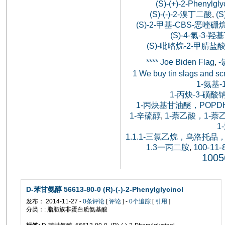
(S)-(+)-2-Phenylgly
(S)-(-)-2-溴丁二酸
(S
,
(S)-2-甲基-CBS-恶唑硼
(S)-4-氯-3-
(S)-吡咯烷-2-甲腈盐酸
**** Joe Biden Flag
,
1 We buy tin slags and sc
1-氨基
1-丙炔-3-磺酸
1-丙炔基甘油醚，POPDH，
1-辛硫醇
1-萘乙酸，1-
,
1
1.1.1-三氯乙烷，乌洛
100-11-
1.3一丙二胺
,
1005
D-苯甘氨醇 56613-80-0 (R)-(-)-2-Phenylglycinol
发布： 2014-11-27 -
0条评论
[
评论
] -
0个追踪
[
引用
]
分类：: 脂肪族非蛋白质氨基酸