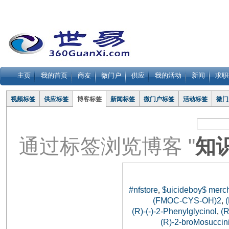
主页
我的首页
商友
微门户
供应
我的活动
新闻
求职
视频标签
供应标签
博客标签
新闻标签
微门户标签
活动标签
微门
通过标签浏览博客 "
知
#nfstore
$uicideboy$ merc
,
(FMOC-CYS-OH)2
,
(R)-(-)-2-Phenylglycinol
(
,
(R)-2-broMosuccini