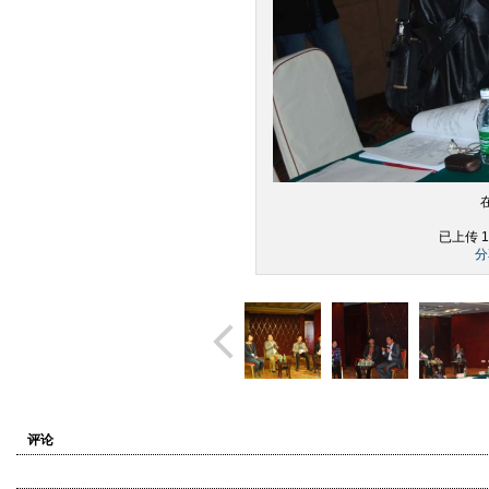
已上传 1
分
评论