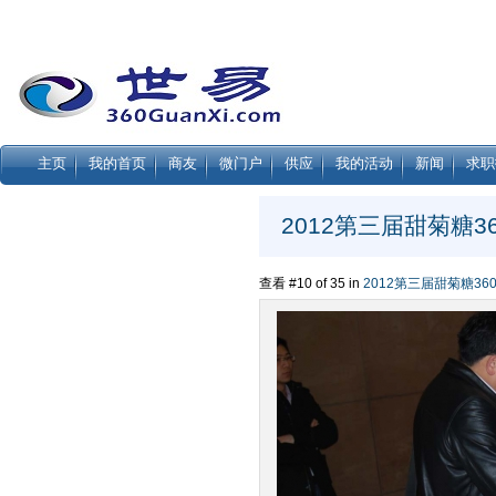
主页
我的首页
商友
微门户
供应
我的活动
新闻
求职
2012第三届甜菊糖3
查看 #10 of 35 in
2012第三届甜菊糖36