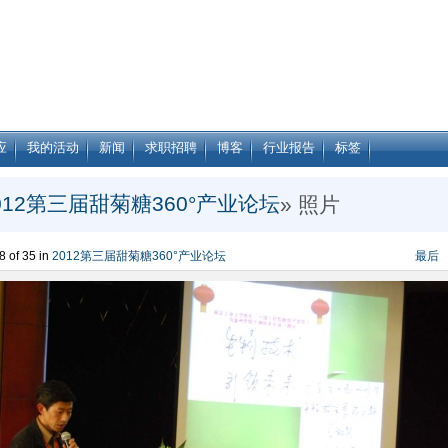
应
我的活动
新闻
求职招聘
博客
行业报告
标签
012第三届甜菊糖360°产业论坛
» 照片
 of 35 in
2012第三届甜菊糖360°产业论坛
最后