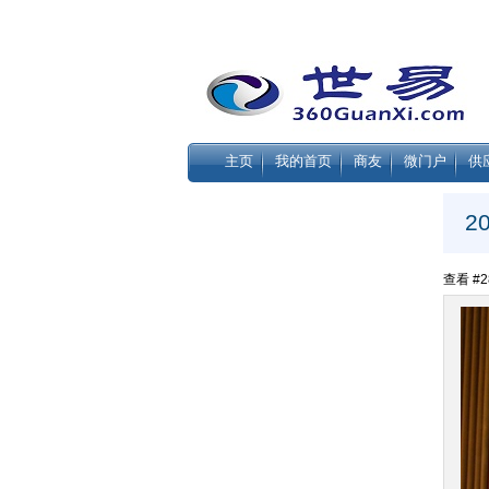
主页
我的首页
商友
微门户
供
2
查看 #28