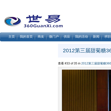
主页
我的首页
商友
微门户
供应
我的活动
新闻
求职
2012第三届甜菊糖3
查看 #33 of 35 in
2012第三届甜菊糖36