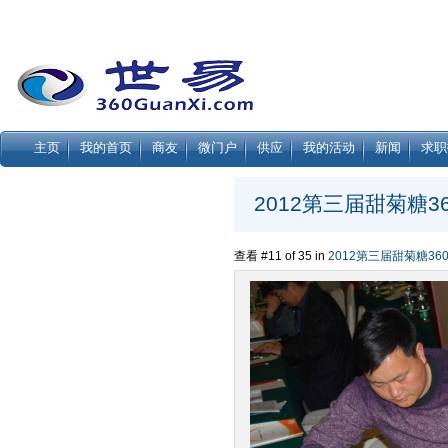
主页
我的首页
商友
微门户
供应
我的活动
新闻
求职
2012第三届甜菊糖3
查看 #11 of 35 in
2012第三届甜菊糖36