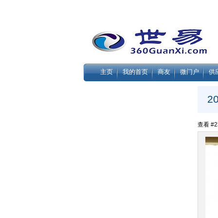
主页
我的首页
商友
微门户
供
2
查看 #23