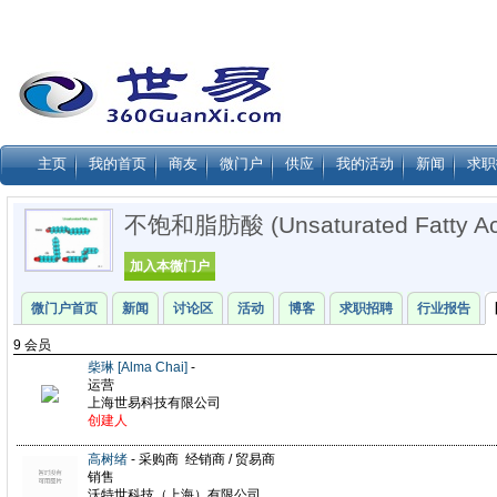
主页
我的首页
商友
微门户
供应
我的活动
新闻
求职
不饱和脂肪酸 (unsaturated Fatty Ac
加入本微门户
微门户首页
新闻
讨论区
活动
博客
求职招聘
行业报告
9 会员
柴琳 [Alma Chai]
-
运营
上海世易科技有限公司
创建人
高树绪
- 采购商 经销商 / 贸易商
销售
沃特世科技（上海）有限公司