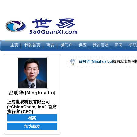
主页
我的首页
商友
微门户
供应
我的活动
新闻
求职
吕明华 [Minghua Lu]
没有发表任何
吕明华 [Minghua Lu]
上海世易科技有限公司
(eChinaChem, Inc.) 首席
执行官 (CEO)