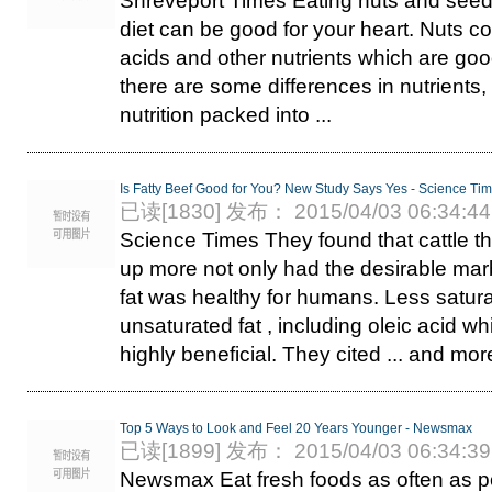
Shreveport Times Eating nuts and seeds
diet can be good for your heart. Nuts co
acids and other nutrients which are goo
there are some differences in nutrients, 
nutrition packed into ...
Is Fatty Beef Good for You? New Study Says Yes - Science Ti
已读[1830] 发布： 2015/04/03 06:34:44
Science Times They found that cattle t
up more not only had the desirable marb
fat was healthy for humans. Less satur
unsaturated fat , including oleic acid w
highly beneficial. They cited ... and mor
Top 5 Ways to Look and Feel 20 Years Younger - Newsmax
已读[1899] 发布： 2015/04/03 06:34:39
Newsmax Eat fresh foods as often as pos