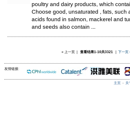
poultry and dairy products, which contai
Choose good, unsaturated , fats, such 
acids found in salmon, mackerel and tun
and seeds also contain ...
« 上一页 |
查看结果1-10共3321
|
下一页 
友情链接:
主页
-
关