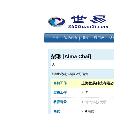
主页
我的首页
商友
微门户
供
柴琳 [Alma Chai]
无
上海世易科技有限公司 运营
当前工作
上海世易科技有限公
过去工作
无
教育背景
青岛科技大学
商友
6
商友