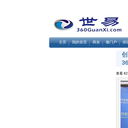
主页
我的首页
商友
微门户
供
创
3
查看 #2 