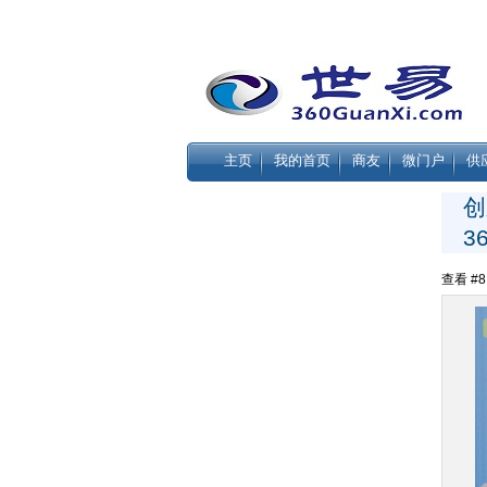
主页
我的首页
商友
微门户
供
创
3
查看 #8 