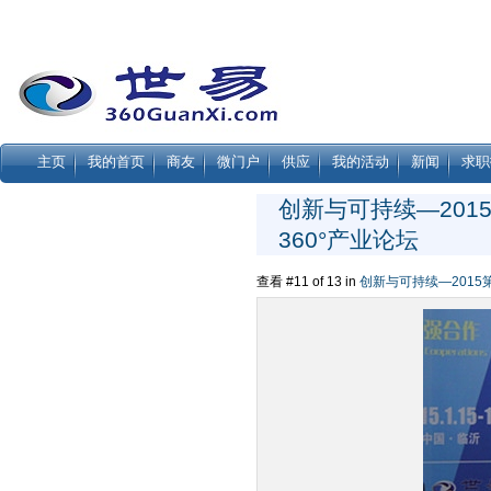
主页
我的首页
商友
微门户
供应
我的活动
新闻
求职
创新与可持续—201
360°产业论坛
查看 #11 of 13 in
创新与可持续—2015