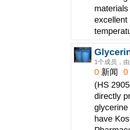
material
excellent
temperat
Glyceri
1个成员，由
0
新闻
0
(HS 29054
directly 
glycerine
have Kosh