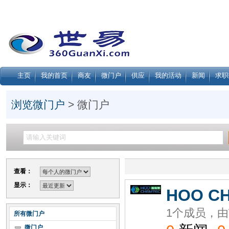
主页
我的首页
商友
微门户
供应
我的活动
新闻
求职
浏览微门户
> 微门户
查看：
显示：
HOO C
1个成员，由
所有微门户
微门户