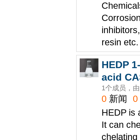
Chemicals
Corrosio
inhibitor
resin etc.
HEDP 1-
acid CA
1个成员，由
0
新闻
0
HEDP is a
It can ch
chelating