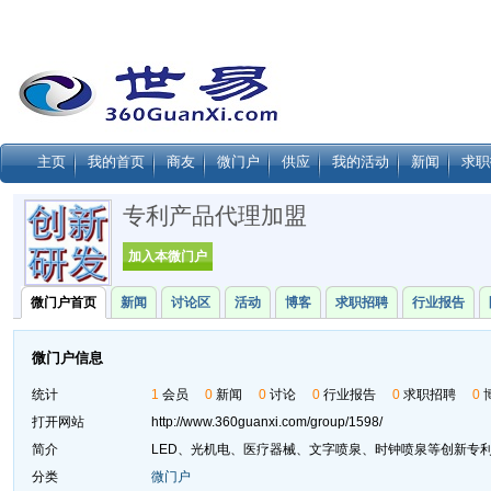
主页
我的首页
商友
微门户
供应
我的活动
新闻
求职
专利产品代理加盟
加入本微门户
微门户首页
新闻
讨论区
活动
博客
求职招聘
行业报告
微门户信息
统计
1
会员
0
新闻
0
讨论
0
行业报告
0
求职招聘
0
打开网站
http://www.360guanxi.com/group/1598/
简介
LED、光机电、医疗器械、文字喷泉、时钟喷泉等创新专
分类
微门户