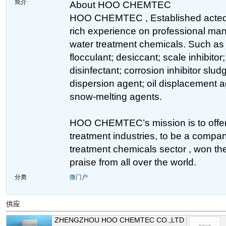
简介
About HOO CHEMTEC
HOO CHEMTEC , Established acted
rich experience on professional man
water treatment chemicals. Such as 
flocculant; desiccant; scale inhibitor
disinfectant; corrosion inhibitor slud
dispersion agent; oil displacement a
snow-melting agents.
HOO CHEMTEC’s mission is to offer 
treatment industries, to be a compa
treatment chemicals sector , won th
praise from all over the world.
分类
微门户
供应
ZHENGZHOU HOO CHEMTEC CO.,LTD