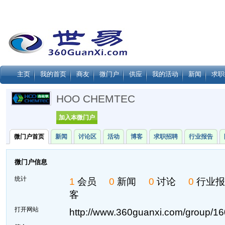
主页
我的首页
商友
微门户
供应
我的活动
新闻
求职
HOO CHEMTEC
加入本微门户
微门户首页
新闻
讨论区
活动
博客
求职招聘
行业报告
微门户信息
统计
1
会员
0
新闻
0
讨论
0
行业
客
打开网站
http://www.360guanxi.com/group/16