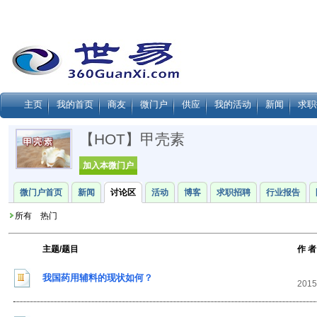
主页
我的首页
商友
微门户
供应
我的活动
新闻
求职
【HOT】甲壳素
加入本微门户
微门户首页
新闻
讨论区
活动
博客
求职招聘
行业报告
所有 热门
主题/题目
作 者
我国药用辅料的现状如何？
2015