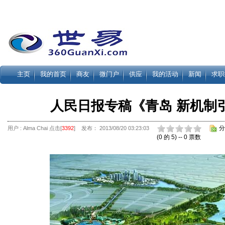
主页
我的首页
商友
微门户
供应
我的活动
新闻
求职
人民日报专稿《青岛 新机制
分
用户 :
Alma Chai
点击[
3392
]
发布： 2013/08/20 03:23:03