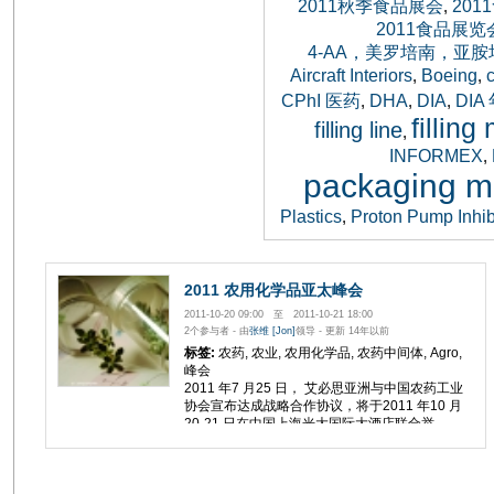
2011秋季食品展会
20
,
2011食品展览
4-AA，美罗培南，亚
Aircraft Interiors
Boeing
,
,
CPhI 医药
DHA
DIA
DIA
,
,
,
fillin
filling line
,
INFORMEX
,
packaging m
Plastics
Proton Pump Inhib
,
2011 农用化学品亚太峰会
2011-10-20 09:00 至 2011-10-21 18:00
2个参与者 - 由
张维 [Jon]
领导 - 更新 14年以前
标签:
农药, 农业, 农用化学品, 农药中间体, Agro,
峰会
2011 年7 月25 日， 艾必思亚洲与中国农药工业
协会宣布达成战略合作协议，将于2011 年10 月
20-21 日在中国上海光大国际大酒店联合举...