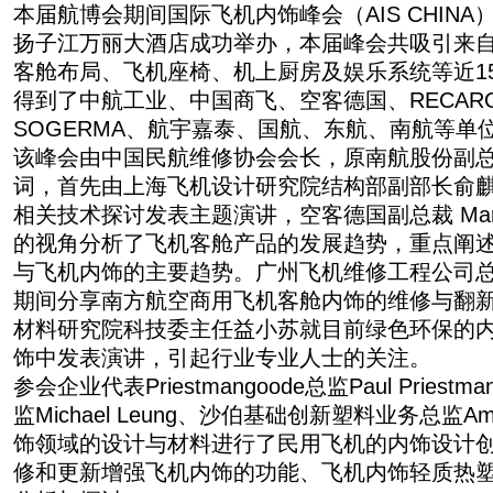
本届航博会期间国际飞机内饰峰会（AIS CHINA）
扬子江万丽大酒店成功举办，本届峰会共吸引来
客舱布局、飞机座椅、机上厨房及娱乐系统等近1
得到了中航工业、中国商飞、空客德国、RECARO
SOGERMA、航宇嘉泰、国航、东航、南航等单
该峰会由中国民航维修协会会长，原南航股份副
词，首先由上海飞机设计研究院结构部副部长俞
相关技术探讨发表主题演讲，空客德国副总裁 Mart
的视角分析了飞机客舱产品的发展趋势，重点阐
与飞机内饰的主要趋势。广州飞机维修工程公司总经理N
期间分享南方航空商用飞机客舱内饰的维修与翻
材料研究院科技委主任益小苏就目前绿色环保的
饰中发表演讲，引起行业专业人士的关注。
参会企业代表Priestmangoode总监Paul Prie
监Michael Leung、沙伯基础创新塑料业务总监Amin
饰领域的设计与材料进行了民用飞机的内饰设计
修和更新增强飞机内饰的功能、飞机内饰轻质热