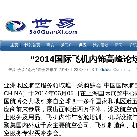
主页
我的首页
商友
微门户
供应
我的活动
新闻
求职
“2014国际飞机内饰高峰论
来源: 会议 / 论坛 / 峰会 发布在: 2014-06-23 08:27:23 由:
Golden Commercial
点
亚洲地区航空服务领域唯一采购盛会-中国国际航空
CHINA）于2014年06月05日在上海国际展览
国航博会共吸引来自全球四十多个国家和地区近
应商前来参展，展出面积近两万平米，涉及航空
上服务及用品、飞机内饰与客舱培训、机场设施
聚集国内外近千家主要航空公司、飞机制造商、
空服务专业买家参会。