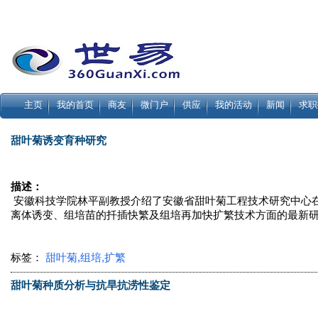
主页
我的首页
商友
微门户
供应
我的活动
新闻
求职
甜叶菊诱变育种研究
描述：
安徽科技学院林平副教授介绍了安徽省甜叶菊工程技术研究中心
离体诱变、组培苗的扦插快繁及组培再加快扩繁技术方面的最新
标签：
甜叶菊,组培,扩繁
甜叶菊种质分析与抗旱抗涝性鉴定