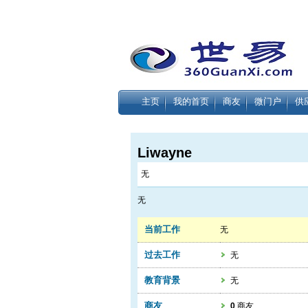
主页
我的首页
商友
微门户
供
Liwayne
无
无
当前工作
无
过去工作
无
教育背景
无
商友
0
商友