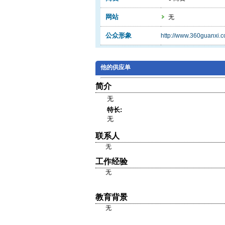
网站
无
公众形象
http://www.360guanxi.
他的供应单
简介
无
特长:
无
联系人
无
工作经验
无
教育背景
无