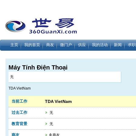
主页
我的首页
商友
微门户
供应
我的活动
新闻
求职
Máy Tính Điện Thoại
无
TDA VietNam
当前工作
TDA VietNam
过去工作
无
教育背景
无
商友
0
商友