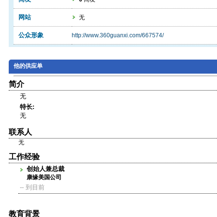
网站
无
公众形象
http://www.360guanxi.com/667574/
他的供应单
简介
无
特长:
无
联系人
无
工作经验
创始人兼总裁
康缘美国公司
-- 到目前
教育背景