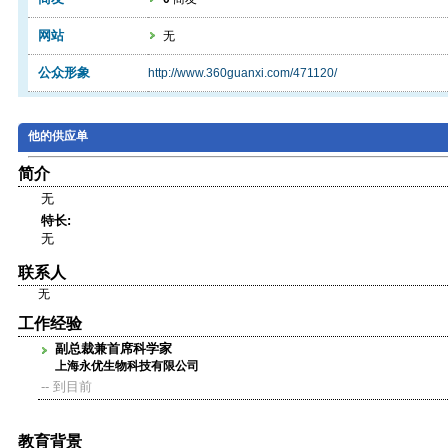
网站
无
公众形象
http://www.360guanxi.com/471120/
他的供应单
简介
无
特长:
无
联系人
无
工作经验
副总裁兼首席科学家
上海永优生物科技有限公司
-- 到目前
教育背景