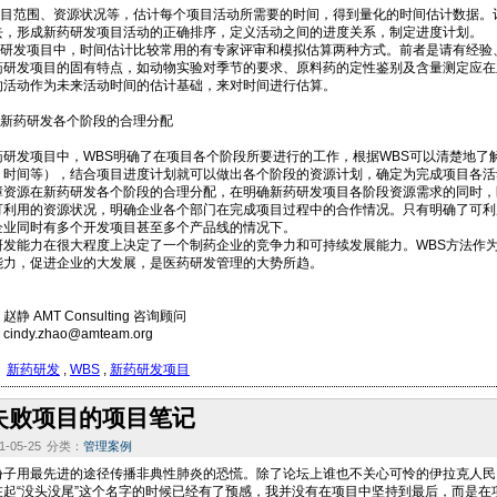
范围、资源状况等，估计每个项目活动所需要的时间，得到量化的时间估计数据。
去，形成新药研发项目活动的正确排序，定义活动之间的进度关系，制定进度计划。
发项目中，时间估计比较常用的有专家评审和模拟估算两种方式。前者是请有经验
药研发项目的固有特点，如动物实验对季节的要求、原料药的定性鉴别及含量测定应在
的活动作为未来活动时间的估计基础，来对时间进行估算。
药研发各个阶段的合理分配
发项目中，WBS明确了在项目各个阶段所要进行的工作，根据WBS可以清楚地了
、时间等），结合项目进度计划就可以做出各个阶段的资源计划，确定为完成项目各活
源在新药研发各个阶段的合理分配，在明确新药研发项目各阶段资源需求的同时，
可利用的资源状况，明确企业各个部门在完成项目过程中的合作情况。只有明确了可利
企业同时有多个开发项目甚至多个产品线的情况下。
能力在很大程度上决定了一个制药企业的竞争力和可持续发展能力。WBS方法作为
能力，促进企业的大发展，是医药研发管理的大势所趋。
静 AMT Consulting 咨询顾问
ndy.zhao@amteam.org
：
新药研发
,
WBS
,
新药研发项目
失败项目的项目笔记
-05-25
分类：
管理案例
用最先进的途径传播非典性肺炎的恐慌。除了论坛上谁也不关心可怜的伊拉克人民
“没头没尾”这个名字的时候已经有了预感，我并没有在项目中坚持到最后，而是在