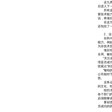
这九类技
后进入下
所有这些
要技术能
说，将项
在这九类
还包括了
2、业务
在BUC
能力。例
为非技术
项目经理
全局、敏
"关注全
理是否成
统观点"则
"敏锐的
公司相对
势。
业务运营
的文化、
组织才能
各个部门
必须能够
要创造一
否成功的