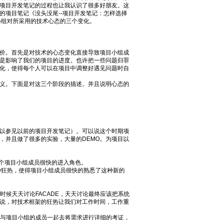
项目开发笔记的过程也让我认识了很多好朋友。这
的项目笔记《没头没尾--项目开发笔记：怎样选择
小组对所采用的技术心态的三个变化。
价。首先是对技术的心态变化直接导致项目小组成
是影响了我们的项目的进度。也许把一些问题归罪
化，使得每个人可以在项目中调整好遇见问题时自
义。下面是对这三个阶段的描述。并且说明心态的
以参见以前的项目开发笔记）。可以说这个时期项
，并且做了很多的实验，大量的DEMO。为项目以
各个项目小组成员很快的进入角色。
这种狂热，使得项目小组成员很快的熟悉了这种新的
时候天天讨论FACADE，天天讨论最终应该把系统
说，对技术框架的狂热让我们对工作时间，工作重
去与项目小组的成员一起去将需求进行详细的考证，