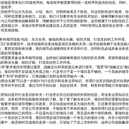
能是用来实行39道程序的。每道程序都需要用到前一道程序所提供的信息。同时，
一道程序。
程序可以分为启动、计划、执行、控制和收尾五个阶段。对这些阶段进行检查，你会发
力，同样也需要业务能力。比如，制订计划要求有专业的技术知识，能够理解并执行相
目与公司的整体战略相联系，理解项目对于公司利润的影响，这些都属于计划阶段的工
技能之外，肯德尔和罗林斯还建议加上高层监管、PMO管理以及项目组合管理---所
一些其他技能。
和领导技能 包括：关注全局、敏锐的商业头脑、组织才能、打造良好的工作环境。
EC资质模型中，技术技能和业务技能是相互依赖的关系---技术技能有赖于业务技能
如，要想实现有效沟通，项目领导必须懂得技术术语和行话，但同时也必须具备业务技
层面的管理服务。
需要具备业务和领导技能，这样他们就能够将项目与组织的关系网、资源和基础设
锐的商业头脑、组织才能、打造良好的工作环境。
局"要求项目经理通过愿景、战略定位和系统观点来进行领导。"愿景"和"战略定位"都
功。项目经理不应该成为井底之蛙---只是专注于某一个项目是不够的。一个高效的领
属于"科学"的那部分，它将战略计划和业务程序融为一体。
商业头脑"可以进一步细分为行业意识和业务运营知识。所谓行业意识指的是对自我
于竞争对手的位置。通过与对手的比较，包括在技术、营销、财务和管理能力等领域的
知识是对行业意识的补充---行业意识关注的是组织外部的信息，而业务运营知识注
组织、业务程序和实践都有深刻的了解。除了要了解业务以外，项目经理还需要知道如
要求项目领导理解公司政策，并且知道如何使其为项目所用。它还要求项目经理有
的支持。然而，尽管公司资源有限，不能投资于所有的项目，项目经理们还是必须牢记一
成功地推销自己的理念---不仅是向自己的项目小组，而且是向整个组织推销。要做到
个良好的工作环境，项目经理必须尽快组建一个有实力的项目小组，并在小组内部
因素中，能否按时完成项目是第一位的，它缩短了产品上市的时间，这样公司就能赢得