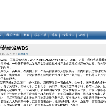
应
我的活动
新闻
求职招聘
博客
行业报告
标签
新药研发WBS
-05-25
分类：
管理案例
S（工作分解结构，WORK BREAKDOWN STRUATURE）之前，我们先来
期长。一类新药研究从发现苗头到最后批准投产上市需要经过漫长的过程，有关资料表明
0年的时间。
投入、高风险。在美国开发一个新药往往要投入数亿美元，国内以往以仿制研发为
风险大，淘汰率高。一个化合物从初筛到最后批准上市并占领市场，一般都是从上万个
业的影响巨大。
药研发的涉及面广，操作复杂。:新药研发是一项由化学、生物学、医学领域内多种
学、分子药理学、药物化学、分析化学、药剂学、制药工艺学等学科，参与人员多。且
剂学与药动学研究、工艺与制剂、质量检测与控制、安全性与临床评价、市场反馈等等
的上述特点对新药开发商提出极高的要求，他们必须规避风险、提高开发效率，进
间内，用尽可能低的成本推出尽可能高质量的新产品。要实现这些，项目管理是唯一的
理的几大约束条件中，范围是首要条件，能影响时间、成本、质量等，是项目成功的
标，促进项目成功。基于此，本文对新药研发的WBS进行了探讨。