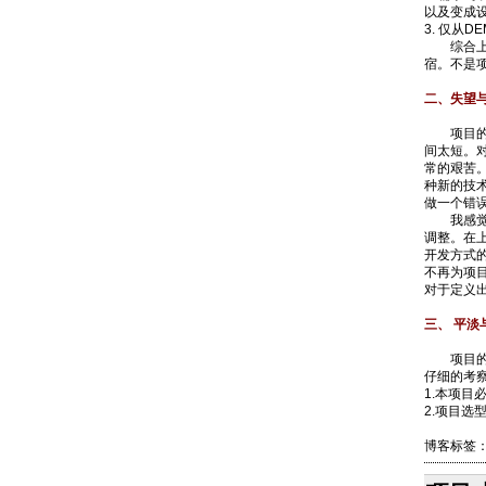
以及变成
3. 仅从
综合上面
宿。不是
二、失望
项目的中
间太短。对
常的艰苦
种新的技
做一个错
我感觉对
调整。在
开发方式
不再为项
对于定义
三、 平
项目的最
仔细的考
1.本项目必
2.项目选型时
博客标签