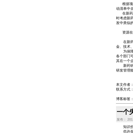
根据项目
动清单中
在新药研
时考虑新
发中类似
资源在新
在新药研
金、技术
为保障资
各个部门
其在一个
新药研发
研发管理
本文作者：赵
联系方式：ci
博客标签
一个
发布： 2011
知识份子
也许在起