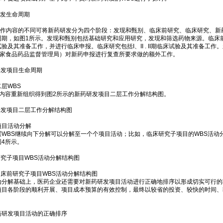
发生命周期
内容的不同可将新药研发分为四个阶段：发现和甄别、临床前研究、临床研究、新
周期，如图1所示。发现和甄别包括基础研究和应用研究，发现和筛选药物来源。临床
验及其准备工作，并进行临床申报。临床研究包括I、II . II期临床试验及其准备工
（国家食品药品监督管理局）对新药申报进行复查所要求做的额外工作。
研发项目生命周期
层WBS
的内容重新组织得到图2所示的新药研发项目二层工作分解结构图。
研发项目二层工作分解结构图
项目活动分解
层WBS继续向下分解可以分解至一个个项目活动；比如，临床研究子项目的WBS活动
图4所示。
研究子项目WBS活动分解结构图
临床前研究子项目WBS活动分解结构图
解基础上，医药企业还需要对新药研发项目活动进行正确地排序以形成切实可行的
项目各阶段的顺利开展、项目成本预算的有效控制，最终以较省的投资、较快的时间、
发项目活动的正确排序