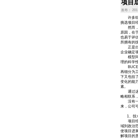
项目成
发布： 2011
许多组织
挑选项目
然而，即
原因，在
也易于评
所拥有的
正是出于
企业确定
模型同时
理的科学
BUCE
再细分为
下又包括了
变化的能
素。
通过这些
略相联系
没有一个
来，公司
1、技术
项目经理
域到政治
使项目进
解项目的