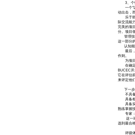
3、个性
一个"以
动出击，
乐于助人
际交流能
完美的项
分。项目
管理技能
这一部分
认知能力
最后，个
作则。
为项目
在确定了
BUCE
它在评估
来评定他
下一步是
不具备相
具备相关
具备实践
熟练掌握
专家：候
这一评级
选到最合
评级体系