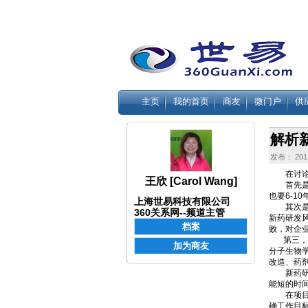
主页
我的首页
商友
微门户
供
解析
发布： 2011
在讨论WB
王欣 [Carol Wang]
首先是周
也要6-1
上海世易科技有限公司
其次是高
360关系网--频道主管
新药研发
败，对企
第三，新
分子生物
改造、药
新药研发
能短的时
在项目管
确工作目