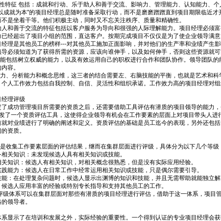
特征 包括：成就和行动、乐于助人和善于交流、影响力、管理能力、认知能力、个
成就为本"的项目经理总是随时准备采取行动，而不是磨磨蹭蹭直到项目期限临近才
而不是坐着干等。他们积极主动，同时又不忘关注秩序、质量和精确性。
和善于交流的特征包括以客户服务为导向和很强的人际理解能力。项目经理必须富
力已经超出了项目小组的范围，直达客户。按期完成项目不仅仅是为了使企业领导满意
目经理是其他员工的榜样---对其他员工施加正面影响，并对他们的生产率和业绩产生
领导必须知道为了获得所需的资源，应该向谁伸手，以及如何伸手，否则这些资源就可
包括树立权威的能力，以及有效运用自己的职权进行合作和团队协作。领导团队的
的内容。
、分析能力和概念思维，这三者的结合需要左、右脑技能的平衡，也就是艺术和科
人工作效力包括自我控制、自信、灵活性和组织承诺。工作效力高的项目经理对组
经理评级
成功管理项目所需要的资质之后，还需要借助工具评估有潜质的项目领导的能力，
C开发了一个资质评估工具，这使得企业领导有机会在工作要素的层面上对项目带头人进
前就对业绩进行了明确的阐述和定义。资质评估的基础是员工迄今的表现，另外还包括
们的资质。
收集工作要素层面的评估结果，继而在集群层面进行评级，具体分为以下几个等级
关知识：未发现候选人具有相关知识或技能。
知识：候选人有相关知识，对相关概念很熟悉，但是没有实际应用经验。
能力：候选人在日常工作中经常运用相关知识或技能，只是偶尔需要引导。
技能：在处理复杂问题时，候选人显示出渊博的知识和技能，并且无需帮助就能独立解
选人应用丰富的经验或特别专长指导和支持其他员工的工作。
体系可以在集群层面对那些有潜质的项目经理进行评估，借助于这一体系，项目管
格的领导者。
显示了在培训和发展之外，实际经验的重要性。一个得到认证的专业项目经理会获