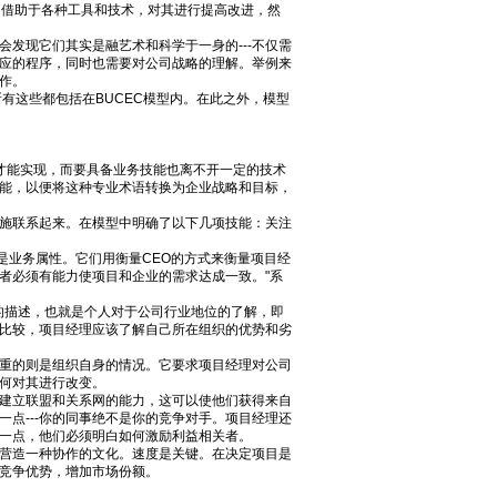
借助于各种工具和技术，对其进行提高改进，然
现它们其实是融艺术和科学于一身的---不仅需
应的程序，同时也需要对公司战略的理解。举例来
作。
有这些都包括在BUCEC模型内。在此之外，模型
才能实现，而要具备业务技能也离不开一定的技术
能，以便将这种专业术语转换为企业战略和目标，
施联系起来。在模型中明确了以下几项技能：关注
是业务属性。它们用衡量CEO的方式来衡量项目经
导者必须有能力使项目和企业的需求达成一致。"系
的描述，也就是个人对于公司行业地位的了解，即
比较，项目经理应该了解自己所在组织的优势和劣
重的则是组织自身的情况。它要求项目经理对公司
何对其进行改变。
建立联盟和关系网的能力，这可以使他们获得来自
点---你的同事绝不是你的竞争对手。项目经理还
这一点，他们必须明白如何激励利益相关者。
营造一种协作的文化。速度是关键。在决定项目是
竞争优势，增加市场份额。