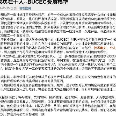
功在于人--BUCEC资质模型
-05-25
分类：
管理案例
缺乏一套挑选项目经理的程序。对于一个成功的项目经理究竟需要什么样的技能和
经理的标准，原因之一是它们没有资质模型，而资质模型可以确定成功的项目经理所必
使是那些遵循项目管理最佳实践的公司，以及那些拥有高度发达的项目管理组织（P
于他们忽视了项目管理的艺术性。如果将项目管理比作冰山的话，那么露出水面的部分就
估；而藏在水面下的那部分就是管理需要的艺术性---既难琢磨，又难评估。你必须明
技能建立一个资质模型。
这个目的，波士顿大学企业教育中心（BUCEC）和Fox咨询公司联手开发了一个资
项目经理所需要的技能，并且在存在技能缺口的情况下，为企业设计培训和发展计划。
体现了项目管理的艺术性和科学性，将所需的技能分为三大部分---
技术能力、个人
性，而其他两个部分关注的是项目管理的艺术性，将管理技能注入到项目管理中。
C模型将这三部分技能细分成不同的单元，进一步阐述成功的项目管理需要的行为模
工作要素，直至最后形成对应的业绩标准。举例来说，在"业务能力和领导力"这一大类
两个集群---"行业意识"和"业务运营知识"。而"业务运营知识"这一集群又可分为两个
力"。最后"业务知识"这一工作要素又可细分为两个业绩标准：运用适宜于组织的语言
技能，项目经理可以使小组成员对项目产生认同感，同时对自身的角色也有更深的
，项目经理帮助小组成员理解了项目开展的原因。
项目经理可以完全符合模型中的标准。然而，这个模型可以帮助确定有潜质的候选人-
可以对这些候选人进行培训，将他们塑造成为合格的领导者。而针对现有的项目经理，
技能 包括：整合管理、范围管理、时间管理、成本管理、质量管理、人力资源管理
必须懂得采购和人力资源管理，以保证获得项目所需要的资源。他们必须进行风险管理
范畴。他们必须控制成本、时间和质量，从而在保证甚至超出质量标准的情况下，在预
展能够得到准确的汇报，而所有的利益相关者都能够进行知识共享。最后，他们还必须
意义，并使其与公司目标达成一致。