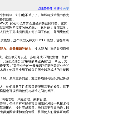
点击[2664]
0
评论
分享
个性特征，它们也不甚了了。组织将技术能力作为
备的技能。
MO）的公司也常常会遭受到失败的打击。究其
是管理所需要的技术能力---这种能力显而易见，
白人们为了完成项目是如何协同工作的，并围绕他们
质模型，这个模型又称为BUCEC模型，旨在帮助
能力、业务和领导能力
。技术能力注重的是项目管
式。这些单元可以进一步细分成不同的集群，集群
下，我们又细分出"敏锐的商业头脑"这一单元，其
工作要素："关于业务的一般知识"和"识别关键业务和
和术语；使项目小组了解公司历史以及成功的关键因
了解。最为重要的是，通过将项目与组织的业务战
--他们具备了许多项目管理所需要的资质。接下
模型也可以明确他们与标准之间的差距。
、沟通管理、风险管理、采购管理。
，包括所有可能使项目搁浅的风险---从技术领
算范围内，按时完成项目。他们需要引导沟通，以
懂得范围管理和整合管理，从而使人们能够正确理