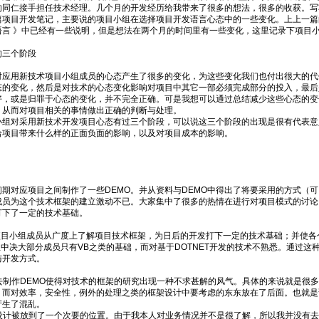
的同仁接手担任技术经理。几个月的开发经历给我带来了很多的想法，很多的收获。写
篇项目开发笔记，主要说的项目小组在选择项目开发语言心态中的一些变化。上上一篇
语言 》中已经有一些说明，但是想法在两个月的时间里有一些变化，这里记录下项目
的三个阶段
用新技术项目小组成员的心态产生了很多的变化，为这些变化我们也付出很大的代
态的变化，然后是对技术的心态变化影响对项目中其它一部必须完成部分的投入，最后
好，或是归罪于心态的变化，并不完全正确。可是我想可以通过总结减少这些心态的变
，从而对项目相关的事情做出正确的判断与处理。
对采用新技术开发项目心态有过三个阶段，可以说这三个阶段的出现是很有代表意
给项目带来什么样的正面负面的影响，以及对项目成本的影响。
对应项目之间制作了一些DEMO。并从资料与DEMO中得出了将要采用的方式（可
成员为这个技术框架的建立激动不已。大家集中了很多的热情在进行对项目模式的讨论
打下了一定的技术基础。
的项目小组成员从广度上了解项目技术框架，为日后的开发打下一定的技术基础；并使
组中决大部分成员只有VB之类的基础，而对基于DOTNET开发的技术不熟悉。通过
与开发方式。
的去制作DEMO使得对技术的框架的研究出现一种不求甚解的风气。具体的来说就是很多
。而对效率，安全性，例外的处理之类的框架设计中要考虑的东东放在了后面。也就是
产生了混乱。
求与设计被放到了一个次要的位置。由于我本人对业务情况并不是很了解，所以我并没有