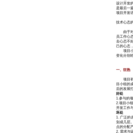
设计开发
是最后一
项目开发
技术心态
由于对应
员工作心
去心态不
己的心态
项目小组
变化分别
一、狂热
项目初期
目小组的
后的发展
好处
1.参与
2.项目小
开发工作
坏处
1. 广泛
划成几层
点的分配
2. 需