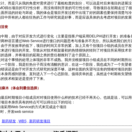
设计。而是只从我的角度对需求进行了最粗粒度的划分，可以说是对后来项目的进展没
DEMO得出项目的可行性分析，而没有得到开发的可行性分析。导致项目在初期走过了
所说的好处与坏处，我的体会是项目开发过程中出现了好的因素也要保持清楚与冷
项目中所有的人都在狂热的工作与研究就是好事，而是应该具体的去考虑对项目的发展
与沮丧
期，由于对应开发方式进行变化（主要是指客户端采用DELPHI进行开发）的准备
两种语言通过Web Service进行接口的问题思考与准备并不充分。所以虽然我们
。由于开发效率的低下，项目的时间又非常的紧，加上又有个别项目小组的成员在开发
术来进行项目的开发。导致从对技术框架最初的热情很快的转到了对项目所采用技术非
误的选择，并将项目的延期之类的责任都推到了这个原因上。
这个事情的处理上体现的非常不成熟。我并没根据项目小组成员在不同的时期所出
上一个阶段，我是狂热分子而没有清醒的意识，在这一个阶段，我也成为了一个失望者
的错误还是由于对开发方式研究的深度不够。这种全面的失望与沮丧的情绪对项目的影
目本身而感到骄傲。直到进入下一个心态阶段。值得庆幸的是，虽然这个时期有失望情
出的技术框架还是坚持了下来。
淡与麻木（体会到最佳选择）
后时期项目小组成员对对项目使用什么样的技术已经不再关心。也就是说，可以用
察项目本身所具有的特点可可以得出以下的结论：
须采用Web Service的方式来完成这个项目
，开发web service
：
新药研发
,
WBS
,
新药研发项目