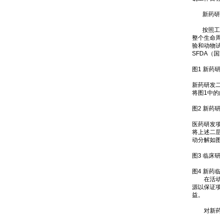
新药研
按照工作
整个生命
验和动物试
SFDA
图1 新药
新药研发二
将图1中
图2 新药
医药研发
将上述二
动分解如
图3 临床
图4 新药
在活动分
源以保证
益。
对新药研