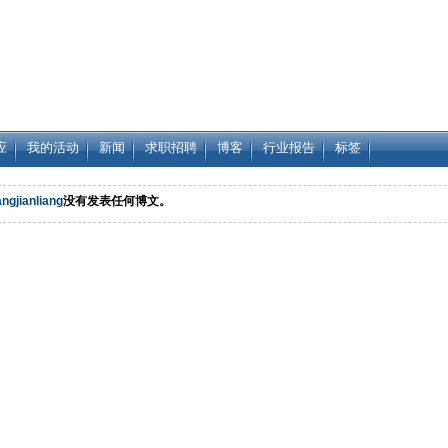
应
我的活动
新闻
求职招聘
博客
行业报告
标签
ngjianliang
没有发表任何博文。