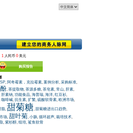
1
0
人民币
美元
购买报告
签
SP
阿奇霉素，克拉霉素
案例分析
采购标准
,
,
,
,
多酚
茶提取物
茶源多糖
茶皂素
常山
肝素
,
,
,
,
,
,
肝素钠
功能食品
海普瑞
海洋
红豆衫
,
,
,
,
,
,
咖啡碱
抗生素
扩繁
硫酸软骨素
欧洲市场
,
,
,
,
,
,
甜菊糖
树脂
甜菊糖进出口趋势
,
,
,
甜叶菊
市场
小肠
循环超声
栽培技术
,
,
,
,
,
取
紫杉醇
组培
鲨鱼软骨
,
,
,