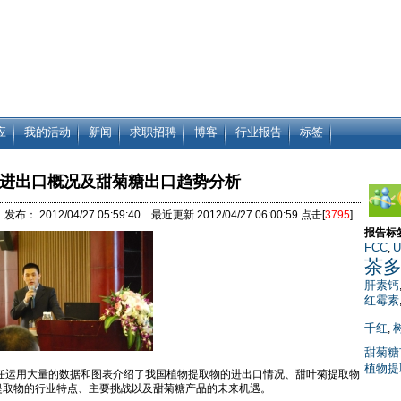
应
我的活动
新闻
求职招聘
博客
行业报告
标签
进出口概况及甜菊糖出口趋势分析
发布： 2012/04/27 05:59:40 最近更新 2012/04/27 06:00:59 点击[
3795
]
报告标
FCC
U
,
茶
肝素钙
红霉素
千红
,
甜菊糖
植物提
任运用大量的数据和图表介绍了我国植物提取物的进出口情况、甜叶菊提取物
提取物的行业特点、主要挑战以及甜菊糖产品的未来机遇。