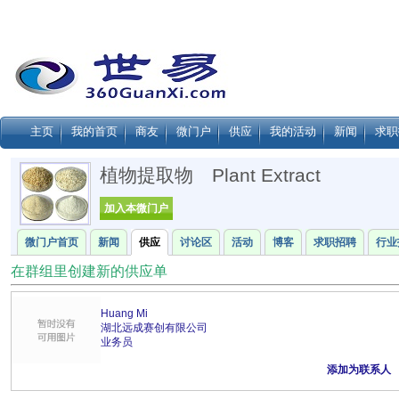
主页
我的首页
商友
微门户
供应
我的活动
新闻
求职
植物提取物 Plant Extract
加入本微门户
微门户首页
新闻
供应
讨论区
活动
博客
求职招聘
行业
在群组里创建新的供应单
Huang Mi
湖北远成赛创有限公司
业务员
添加为联系人