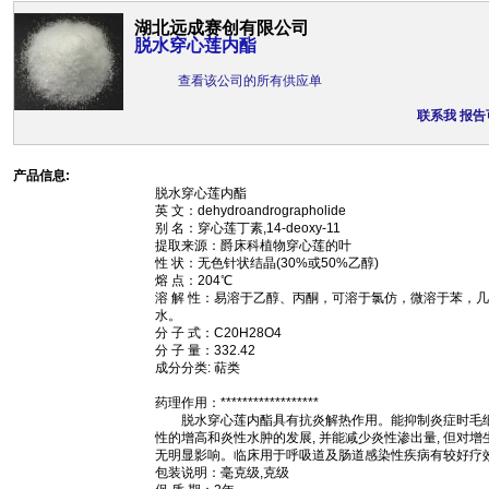
湖北远成赛创有限公司
脱水穿心莲内酯
查看该公司的所有供应单
联系我
报告
产品信息:
脱水穿心莲内酯
英 文：dehydroandrographolide
别 名：穿心莲丁素,14-deoxy-11
提取来源：爵床科植物穿心莲的叶
性 状：无色针状结晶(30%或50%乙醇)
熔 点：204℃
溶 解 性：易溶于乙醇、丙酮，可溶于氯仿，微溶于苯，
水。
分 子 式：C20H28O4
分 子 量：332.42
成分分类: 萜类
药理作用：******************
脱水穿心莲内酯具有抗炎解热作用。能抑制炎症时毛
性的增高和炎性水肿的发展, 并能减少炎性渗出量, 但对增
无明显影响。临床用于呼吸道及肠道感染性疾病有较好疗
包装说明：毫克级,克级