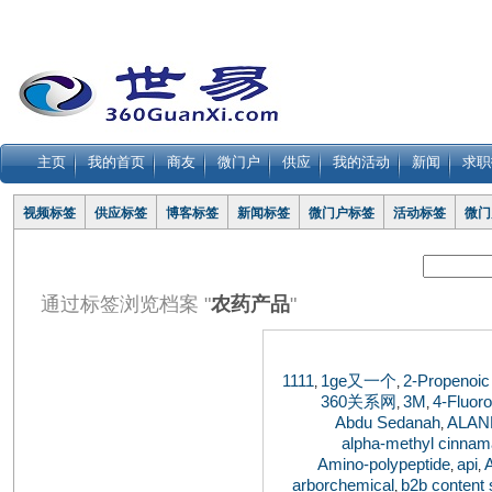
主页
我的首页
商友
微门户
供应
我的活动
新闻
求职
视频标签
供应标签
博客标签
新闻标签
微门户标签
活动标签
微门
通过标签浏览档案 "
农药产品
"
1111
1ge又一个
2-Propenoic
,
,
360关系网
3M
4-Fluor
,
,
Abdu Sedanah
ALAN
,
alpha-methyl cinna
Amino-polypeptide
api
,
,
arborchemical
b2b content 
,