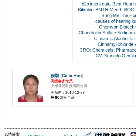
b2b intent data
Best Hearing
,
Bilirubin
BMTH Merch
BOC 
,
,
Bring Me The Ho
causes of hearing lo
Chemvon Biotechn
Chondroitin Sulfate Sodium
,
Cinnamic Alcohol
Ci
,
Cinnamyl chloride
,
CRO; Chemicals; Pharmaceut
CV. Starindo Gemil
侯颖 [Celia Hou]
高级会务专员
上海世易科技有限公司
会员自：2010-12-28
标签:
农药产品
友情链接: