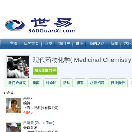
主页
我的首页
商友
微门户
供应
我的活动
新闻
求职
现代药物化学( Medicinal Chemistry 
加入本微门户
微门户首页
新闻
讨论区
活动
博客
求职招聘
行业报告
3 会员
果乾
-
编辑
上海世易科技有限公司
创建人
田昕云 [Grace Tian]
-
会议策划